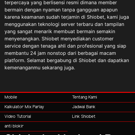
terpercaya yang berlisensi resmi dimana member
bermain dengan nyaman tanpa gangguan apapun
karena keamanan sudah terjamin di Shiobet, kami juga
menggunakan teknologi server terbaru dan tampilan
yang sangat menarik membuat bermain semakin
menyenangkan. Shiobet menyediakan customer
service dengan tenaga ahli dan profesional yang siap
membantu 24 jam nonstop dari berbagai macam
platform. Selamat bergabung di Shiobet dan dapatkan
kemenanganmu sekarang juga.
Mobile
Tentang Kami
Kalkulator Mix Parlay
Jadwal Bank
Video Tutorial
Link Shiobet
anti blokir