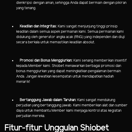
dienkripsi dengan aman, sehingga Anda dapat bermain dengan pikiran
yang tenang.
Keadilan dan Integritas:
Kami sangat menjunjung tinggi prinsip
keadilan dalam semua aspek permainan kami. Semua permainan kami
didukung oleh generator angka acak (RNG) yang independen dan diuji
secara berkala untuk memastikan keadilan absolut.
Promosi dan Bonus Menggiurkan:
Kami senang memberikan insentif
kepada Member kami. Shiobet menawarkan berbagai promosi dan
bonus menggiurkan yang dapat meningkatkan pengalaman bermain
Anda. Jangan lewatkan kesempatan untuk mendapatkan hadiah
menarik!
Bertanggung Jawab dalam Taruhan:
Kami sangat mendukung
perjudian yang bertanggung jawab. Kami memberikan alat dan sumber
daya untuk membantu Member kami menjaga kontrol atas kegiatan
perjudian mereka.
Fitur-fitur Unggulan Shiobet