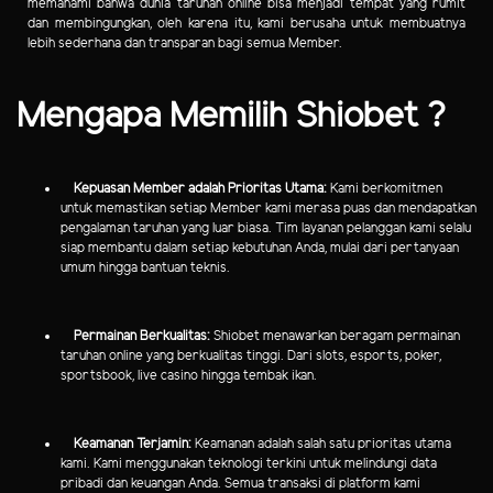
memahami bahwa dunia taruhan online bisa menjadi tempat yang rumit
dan membingungkan, oleh karena itu, kami berusaha untuk membuatnya
lebih sederhana dan transparan bagi semua Member.
Mengapa Memilih Shiobet ?
Kepuasan Member adalah Prioritas Utama:
Kami berkomitmen
untuk memastikan setiap Member kami merasa puas dan mendapatkan
pengalaman taruhan yang luar biasa. Tim layanan pelanggan kami selalu
siap membantu dalam setiap kebutuhan Anda, mulai dari pertanyaan
umum hingga bantuan teknis.
Permainan Berkualitas:
Shiobet menawarkan beragam permainan
taruhan online yang berkualitas tinggi. Dari slots, esports, poker,
sportsbook, live casino hingga tembak ikan.
Keamanan Terjamin:
Keamanan adalah salah satu prioritas utama
kami. Kami menggunakan teknologi terkini untuk melindungi data
pribadi dan keuangan Anda. Semua transaksi di platform kami