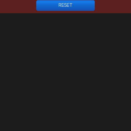
RESET