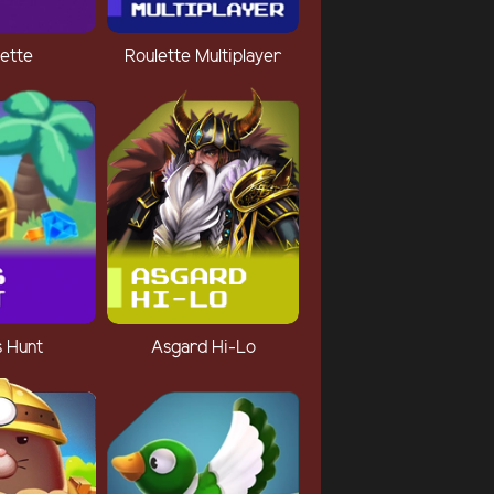
lette
Roulette Multiplayer
 Hunt
Asgard Hi-Lo