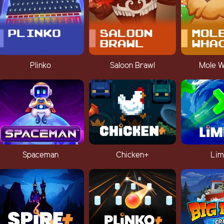
Plinko
Saloon Brawl
Mole 
Spaceman
Chicken+
Li