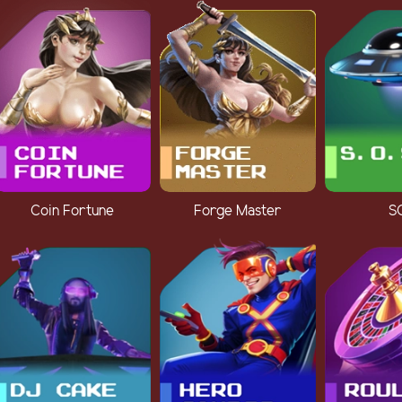
Coin Fortune
Forge Master
S