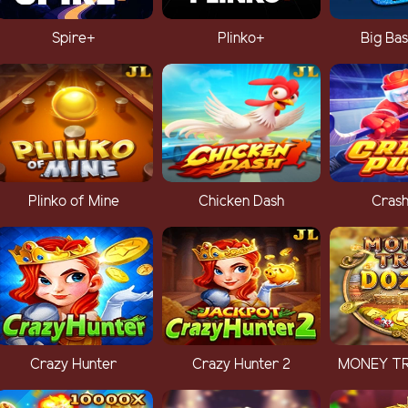
Spire+
Plinko+
Big Ba
Plinko of Mine
Chicken Dash
Cras
Crazy Hunter
Crazy Hunter 2
MONEY T